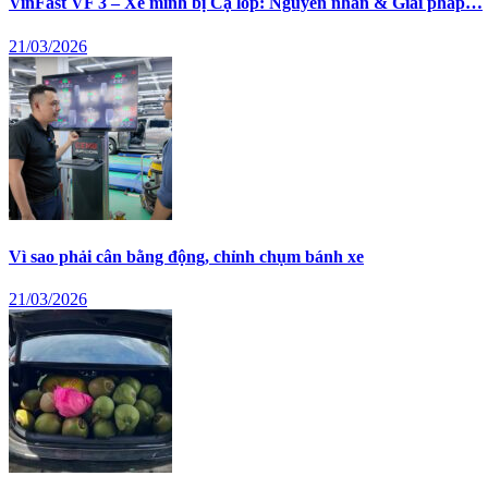
VinFast VF 3 – Xe mình bị Cạ lốp: Nguyên nhân & Giải pháp…
21/03/2026
Vì sao phải cân bằng động, chỉnh chụm bánh xe
21/03/2026