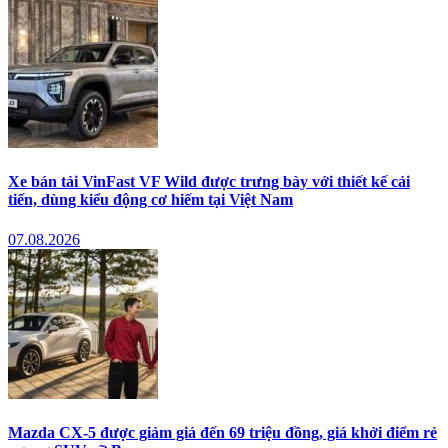
Xe bán tải VinFast VF Wild được trưng bày với thiết kế cải
tiến, dùng kiểu động cơ hiếm tại Việt Nam
07.08.2026
Mazda CX-5 được giảm giá đến 69 triệu đồng, giá khởi điểm rẻ