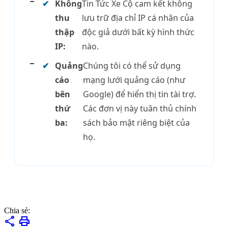
✔
Không
Tin Tức Xe Cộ cam kết không
thu
lưu trữ địa chỉ IP cá nhân của
thập
độc giả dưới bất kỳ hình thức
IP:
nào.
✔
Quảng
Chúng tôi có thể sử dụng
cáo
mạng lưới quảng cáo (như
bên
Google) để hiển thị tin tài trợ.
thứ
Các đơn vị này tuân thủ chính
ba:
sách bảo mật riêng biệt của
họ.
Chia sẻ:
share
print