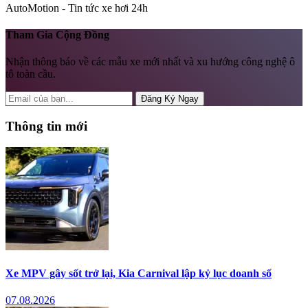
AutoMotion - Tin tức xe hơi 24h
Tham Gia Cộng Đồng
Nhận thông báo về các mẫu xe mới nhất và xu hướng công nghệ ô
tô toàn cầu.
Đăng Ký Ngay
Thông tin mới
Xe MPV gây sốt trở lại, Kia Carnival lập kỷ lục doanh số
07.08.2026