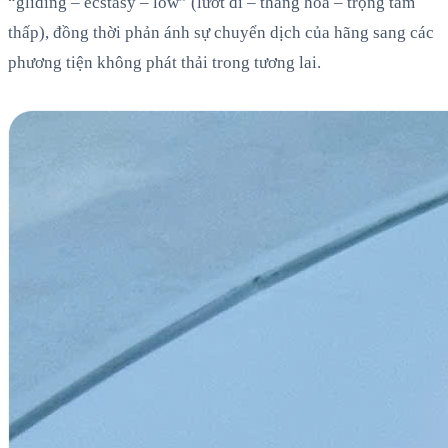
“gliding – ecstasy – low” (lướt đi – thăng hoa – trọng tâm
thấp), đồng thời phản ánh sự chuyển dịch của hãng sang các
phương tiện không phát thải trong tương lai.