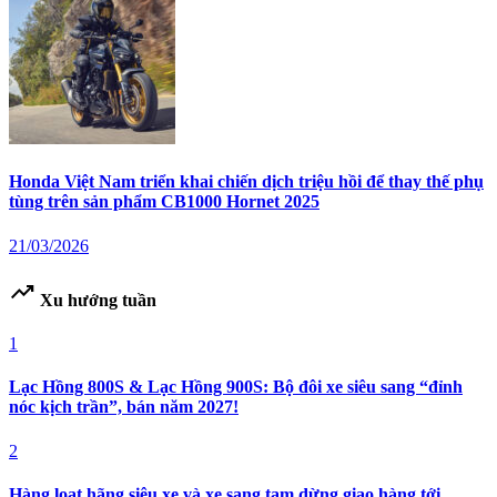
Honda Việt Nam triển khai chiến dịch triệu hồi để thay thế phụ
tùng trên sản phẩm CB1000 Hornet 2025
21/03/2026
trending_up
Xu hướng tuần
1
Lạc Hồng 800S & Lạc Hồng 900S: Bộ đôi xe siêu sang “đỉnh
nóc kịch trần”, bán năm 2027!
2
Hàng loạt hãng siêu xe và xe sang tạm dừng giao hàng tới