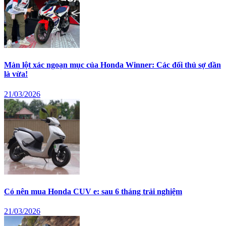
Màn lột xác ngoạn mục của Honda Winner: Các đối thủ sợ dần
là vừa!
21/03/2026
Có nên mua Honda CUV e: sau 6 tháng trải nghiệm
21/03/2026