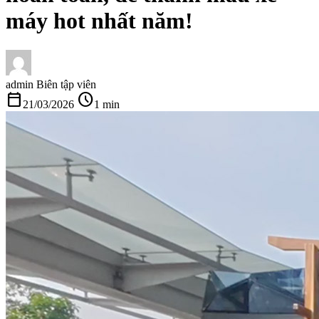
máy hot nhất năm!
admin
Biên tập viên
calendar_today
schedule
21/03/2026
1 min