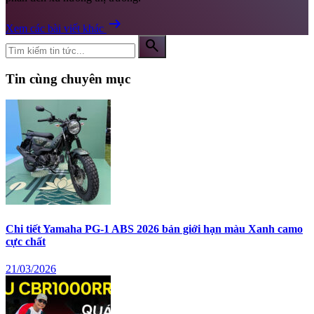
arrow_right_alt
Xem các bài viết khác
search
Tin cùng chuyên mục
Chi tiết Yamaha PG-1 ABS 2026 bản giới hạn màu Xanh camo
cực chất
21/03/2026