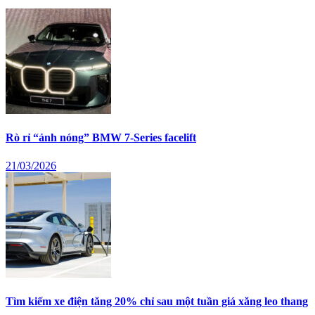
Rò rỉ “ảnh nóng” BMW 7-Series facelift
21/03/2026
Tìm kiếm xe điện tăng 20% chỉ sau một tuần giá xăng leo thang