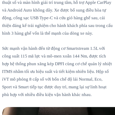
thuật số và màn hình giải trí trung tâm, hỗ trợ Apple CarPlay
và Android Auto không dây. Xe được bổ sung điều hòa tự
động, cổng sạc USB Type-C và cửa gió hàng ghế sau, cải
thiện đáng kể trải nghiệm cho hành khách phía sau trong cấu
hình 3 hàng ghế vốn là thế mạnh của dòng xe này.
Sức mạnh vận hành đến từ động cơ Smartstream 1.5L với
công suất 115 mã lực và mô-men xoắn 144 Nm, được tích
hợp hệ thống phun xăng kép DPFI cùng cơ chế quản lý nhiệt
ITMS nhằm tối ưu hiệu suất và tiết kiệm nhiên liệu. Hộp số
iVT mô phỏng 8 cấp số với bốn chế độ lái Normal, Eco,
Sport và Smart tiếp tục được duy trì, mang lại sự linh hoạt
phù hợp với nhiều điều kiện vận hành khác nhau.