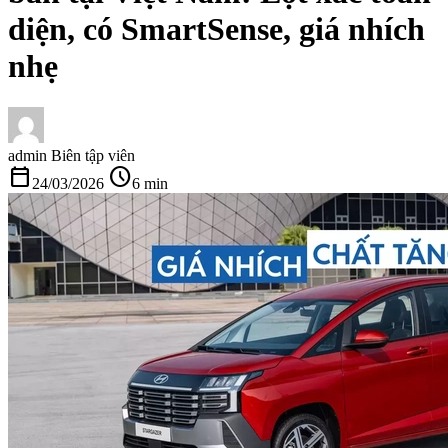
diện, có SmartSense, giá nhích
nhẹ
admin
Biên tập viên
calendar_today
schedule
24/03/2026
6 min