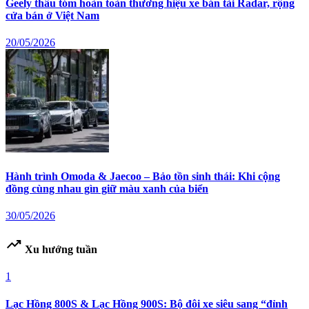
Geely thâu tóm hoàn toàn thương hiệu xe bán tải Radar, rộng
cửa bán ở Việt Nam
20/05/2026
Hành trình Omoda & Jaecoo – Bảo tồn sinh thái: Khi cộng
đồng cùng nhau gìn giữ màu xanh của biển
30/05/2026
trending_up
Xu hướng tuần
1
Lạc Hồng 800S & Lạc Hồng 900S: Bộ đôi xe siêu sang “đỉnh