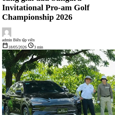
Invitational Pro-am Golf
Championship 2026
admin
Biên tập viên
calendar_today
schedule
18/05/2026
3 min