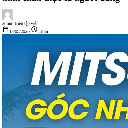
admin
Biên tập viên
calendar_today
schedule
18/05/2026
1 min