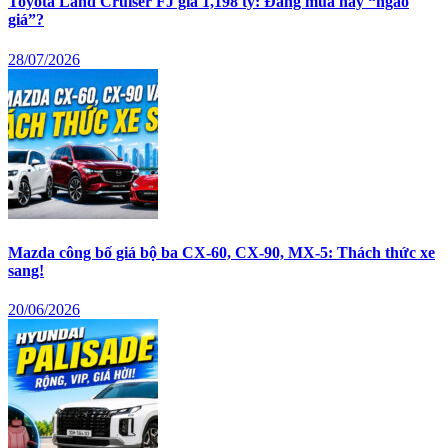
Toyota Land Cruiser FJ giá 1,198 tỷ: Đáng mua hay “ngáo
giá”?
28/07/2026
Mazda công bố giá bộ ba CX-60, CX-90, MX-5: Thách thức xe
sang!
20/06/2026