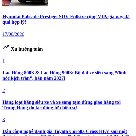
Hyundai Palisade Prestige: SUV Fullsize rộng VIP, giá nay đã
quá hợp lý!
17/06/2026
trending_up
Xu hướng tuần
1
Lạc Hồng 800S & Lạc Hồng 900S: Bộ đôi xe siêu sang “đỉnh
nóc kịch trần”, bán năm 2027!
2
Hàng loạt hãng siêu xe và xe sang tạm dừng giao hàng tới
Trung Đông do tác động từ chiến sự
3
Dân công nghệ đánh giá Toyota Corolla Cross HEV sau một