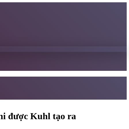
hi được Kuhl tạo ra