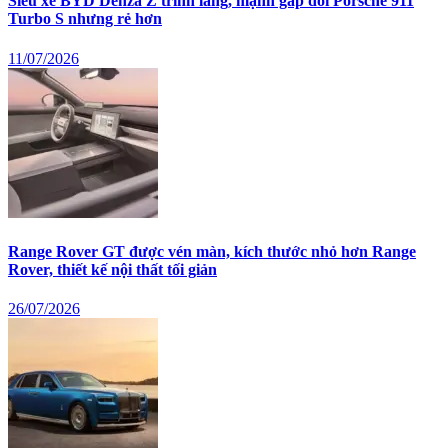
Siêu xe BYD Denza Z trình làng, mạnh gấp đôi Porsche 911
Turbo S nhưng rẻ hơn
11/07/2026
Range Rover GT được vén màn, kích thước nhỏ hơn Range
Rover, thiết kế nội thất tối giản
26/07/2026