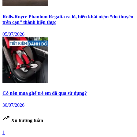
Rolls-Royce Phantom Regatta ra lò, biến khái niệm “du thuyền
trên cạn” thành hiện thực
05/07/2026
Có nên mua ghế trẻ em đã qua sử dụng?
30/07/2026
trending_up
Xu hướng tuần
1