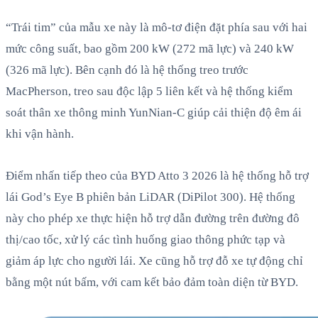
“Trái tim” của mẫu xe này là mô-tơ điện đặt phía sau với hai
mức công suất, bao gồm 200 kW (272 mã lực) và 240 kW
(326 mã lực). Bên cạnh đó là hệ thống treo trước
MacPherson, treo sau độc lập 5 liên kết và hệ thống kiểm
soát thân xe thông minh YunNian-C giúp cải thiện độ êm ái
khi vận hành.
Điểm nhấn tiếp theo của BYD Atto 3 2026 là hệ thống hỗ trợ
lái God’s Eye B phiên bản LiDAR (DiPilot 300). Hệ thống
này cho phép xe thực hiện hỗ trợ dẫn đường trên đường đô
thị/cao tốc, xử lý các tình huống giao thông phức tạp và
giảm áp lực cho người lái. Xe cũng hỗ trợ đỗ xe tự động chỉ
bằng một nút bấm, với cam kết bảo đảm toàn diện từ BYD.