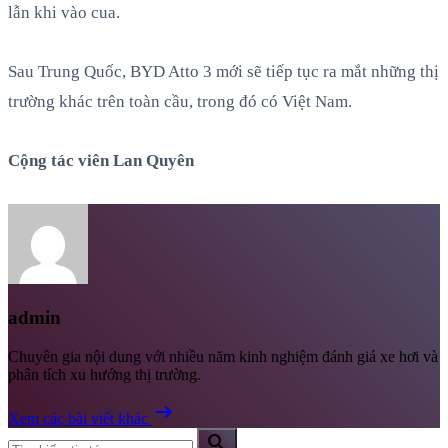
lẫn khi vào cua.
Sau Trung Quốc, BYD Atto 3 mới sẽ tiếp tục ra mắt những thị
trường khác trên toàn cầu, trong đó có Việt Nam.
Cộng tác viên Lan Quyên
admin
Chuyên gia nội dung với nhiều năm kinh nghiệm đánh giá xe hơi và
phân tích xu hướng thị trường.
arrow_right_alt
Xem các bài viết khác
search