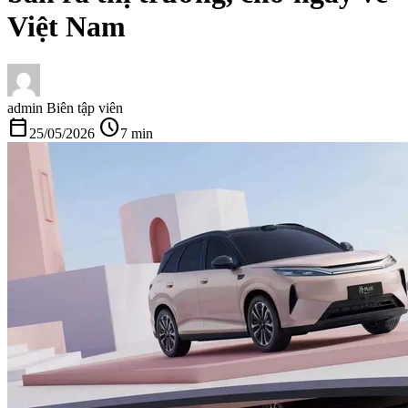
Việt Nam
admin
Biên tập viên
calendar_today
schedule
25/05/2026
7 min