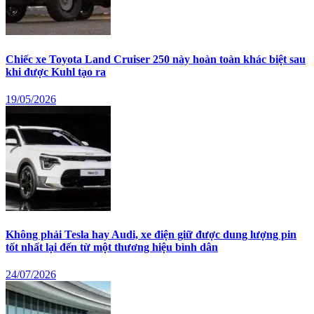
Chiếc xe Toyota Land Cruiser 250 này hoàn toàn khác biệt sau
khi được Kuhl tạo ra
19/05/2026
Không phải Tesla hay Audi, xe điện giữ được dung lượng pin
tốt nhất lại đến từ một thương hiệu bình dân
24/07/2026