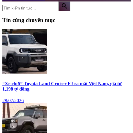
search
Tin cùng chuyên mục
“Xe chơi” Toyota Land Cruiser FJ ra mắt Việt Nam, giá từ
1,198 tỷ đồng
28/07/2026