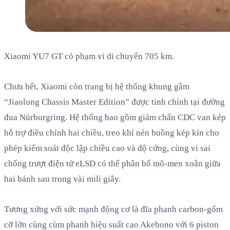
Xiaomi YU7 GT có phạm vi di chuyển 705 km.
Chưa hết, Xiaomi còn trang bị hệ thống khung gầm
“Jiaolong Chassis Master Edition” được tinh chỉnh tại đường
đua Nürburgring. Hệ thống bao gồm giảm chấn CDC van kép
hỗ trợ điều chỉnh hai chiều, treo khí nén buồng kép kín cho
phép kiểm soát độc lập chiều cao và độ cứng, cùng vi sai
chống trượt điện tử eLSD có thể phân bổ mô-men xoắn giữa
hai bánh sau trong vài mili giây.
Tương xứng với sức mạnh động cơ là đĩa phanh carbon-gốm
cỡ lớn cùng cùm phanh hiệu suất cao Akebono với 6 piston