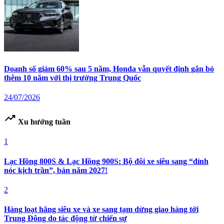
Doanh số giảm 60% sau 5 năm, Honda vẫn quyết định gắn bó
thêm 10 năm với thị trường Trung Quốc
24/07/2026
trending_up
Xu hướng tuần
1
Lạc Hồng 800S & Lạc Hồng 900S: Bộ đôi xe siêu sang “đỉnh
nóc kịch trần”, bán năm 2027!
2
Hàng loạt hãng siêu xe và xe sang tạm dừng giao hàng tới
Trung Đông do tác động từ chiến sự