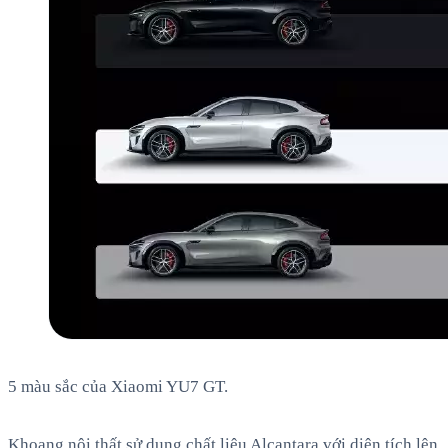
5 màu sắc của Xiaomi YU7 GT.
Khoang nội thất sử dụng chất liệu Alcantara với diện tích lên