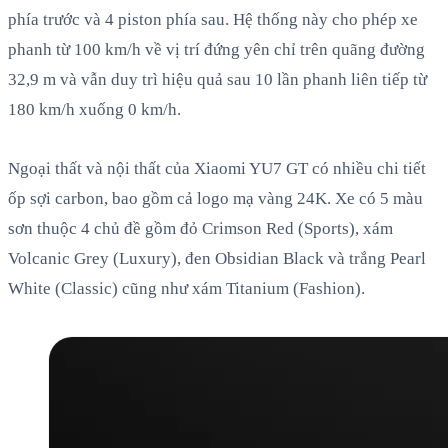
phía trước và 4 piston phía sau. Hệ thống này cho phép xe
phanh từ 100 km/h về vị trí đứng yên chỉ trên quãng đường
32,9 m và vẫn duy trì hiệu quả sau 10 lần phanh liên tiếp từ
180 km/h xuống 0 km/h.
Ngoại thất và nội thất của Xiaomi YU7 GT có nhiều chi tiết
ốp sợi carbon, bao gồm cả logo mạ vàng 24K. Xe có 5 màu
sơn thuộc 4 chủ đề gồm đỏ Crimson Red (Sports), xám
Volcanic Grey (Luxury), đen Obsidian Black và trắng Pearl
White (Classic) cũng như xám Titanium (Fashion).