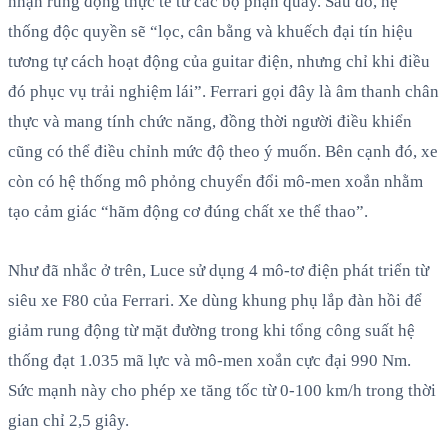
nhận rung động thực tế từ các bộ phận quay. Sau đó, hệ
thống độc quyền sẽ “lọc, cân bằng và khuếch đại tín hiệu
tương tự cách hoạt động của guitar điện, nhưng chỉ khi điều
đó phục vụ trải nghiệm lái”. Ferrari gọi đây là âm thanh chân
thực và mang tính chức năng, đồng thời người điều khiển
cũng có thể điều chỉnh mức độ theo ý muốn. Bên cạnh đó, xe
còn có hệ thống mô phỏng chuyển đổi mô-men xoắn nhằm
tạo cảm giác “hãm động cơ đúng chất xe thể thao”.
Như đã nhắc ở trên, Luce sử dụng 4 mô-tơ điện phát triển từ
siêu xe F80 của Ferrari. Xe dùng khung phụ lắp đàn hồi để
giảm rung động từ mặt đường trong khi tổng công suất hệ
thống đạt 1.035 mã lực và mô-men xoắn cực đại 990 Nm.
Sức mạnh này cho phép xe tăng tốc từ 0-100 km/h trong thời
gian chỉ 2,5 giây.