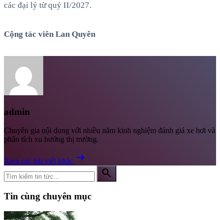
các đại lý từ quý II/2027.
Cộng tác viên Lan Quyên
admin
Chuyên gia nội dung với nhiều năm kinh nghiệm đánh giá xe hơi và
phân tích xu hướng thị trường.
arrow_right_alt
Xem các bài viết khác
search
Tin cùng chuyên mục