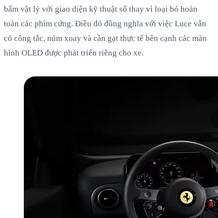
bấm vật lý với giao diện kỹ thuật số thay vì loại bỏ hoàn
toàn các phím cứng. Điều đó đồng nghĩa với việc Luce vẫn
có công tắc, núm xoay và cần gạt thực tế bên cạnh các màn
hình OLED được phát triển riêng cho xe.