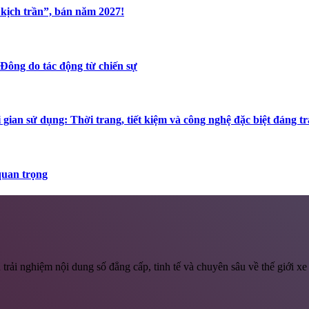
kịch trần”, bán năm 2027!
 Đông do tác động từ chiến sự
ian sử dụng: Thời trang, tiết kiệm và công nghệ đặc biệt đáng t
quan trọng
rải nghiệm nội dung số đẳng cấp, tinh tế và chuyên sâu về thế giới xe 