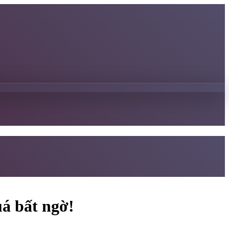
uá bất ngờ!