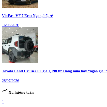
VinFast VF 7 Eco: Ngon, bổ, rẻ
16/05/2026
Toyota Land Cruiser FJ giá 1,198 tỷ: Đáng mua hay “ngáo giá”
28/07/2026
trending_up
Xu hướng tuần
1