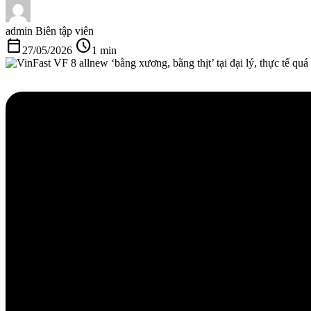
admin
Biên tập viên
calendar_today
schedule
27/05/2026
1 min