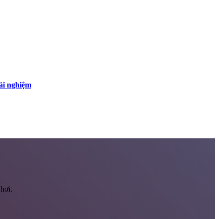
rải nghiệm
hơi.