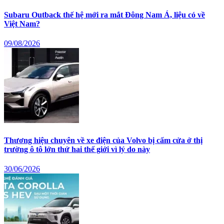
Subaru Outback thế hệ mới ra mắt Đông Nam Á, liệu có về
Việt Nam?
09/08/2026
Thương hiệu chuyên về xe điện của Volvo bị cấm cửa ở thị
trường ô tô lớn thứ hai thế giới vì lý do này
30/06/2026