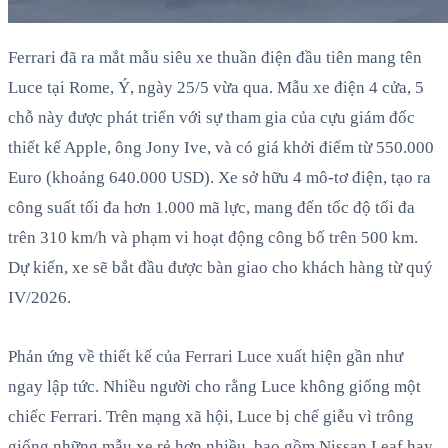
Ferrari đã ra mắt mẫu siêu xe thuần điện đầu tiên mang tên
Luce tại Rome, Ý, ngày 25/5 vừa qua. Mẫu xe điện 4 cửa, 5
chỗ này được phát triển với sự tham gia của cựu giám đốc
thiết kế Apple, ông Jony Ive, và có giá khởi điểm từ 550.000
Euro (khoảng 640.000 USD). Xe sở hữu 4 mô-tơ điện, tạo ra
công suất tối đa hơn 1.000 mã lực, mang đến tốc độ tối đa
trên 310 km/h và phạm vi hoạt động công bố trên 500 km.
Dự kiến, xe sẽ bắt đầu được bàn giao cho khách hàng từ quý
IV/2026.
Phản ứng về thiết kế của Ferrari Luce xuất hiện gần như
ngay lập tức. Nhiều người cho rằng Luce không giống một
chiếc Ferrari. Trên mạng xã hội, Luce bị chế giễu vì trông
giống những mẫu xe rẻ hơn nhiều, bao gồm Nissan Leaf hay