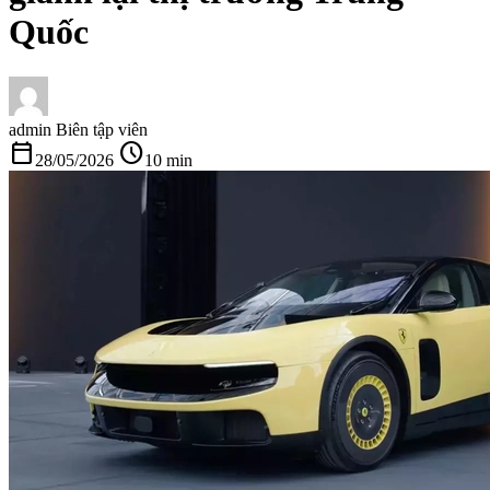
Quốc
admin
Biên tập viên
calendar_today
schedule
28/05/2026
10 min