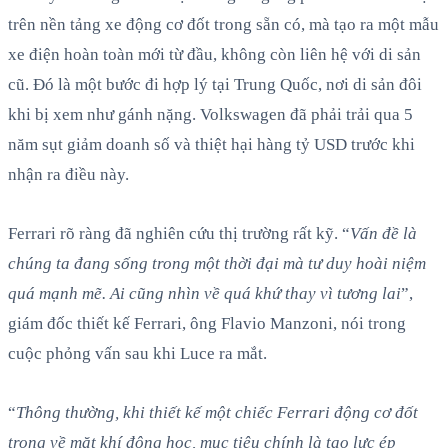
trên nền tảng xe động cơ đốt trong sẵn có, mà tạo ra một mẫu
xe điện hoàn toàn mới từ đầu, không còn liên hệ với di sản
cũ. Đó là một bước đi hợp lý tại Trung Quốc, nơi di sản đôi
khi bị xem như gánh nặng. Volkswagen đã phải trải qua 5
năm sụt giảm doanh số và thiệt hại hàng tỷ USD trước khi
nhận ra điều này.
Ferrari rõ ràng đã nghiên cứu thị trường rất kỹ. “
Vấn đề là
chúng ta đang sống trong một thời đại mà tư duy hoài niệm
quá mạnh mẽ. Ai cũng nhìn về quá khứ thay vì tương lai
”,
giám đốc thiết kế Ferrari, ông Flavio Manzoni, nói trong
cuộc phỏng vấn sau khi Luce ra mắt.
“
Thông thường, khi thiết kế một chiếc Ferrari động cơ đốt
trong về mặt khí động học, mục tiêu chính là tạo lực ép