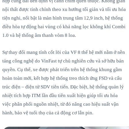
hợp cùng dải đèn định vị cánh chim quen thuộc. Không gian
nội thất được tinh chỉnh theo xu hướng tối giản và tối ưu hóa
tiện nghi, nổi bật là màn hình trung tâm 12,9 inch, hệ thống
điều hòa tự động hai vùng có khả năng lọc không khí Combi
1.0 và hệ thống âm thanh vòm 8 loa.
Sự thay đổi mang tính cốt lõi của VF 8 thế hệ mới nằm ở nền
tảng công nghệ do VinFast tự chủ nghiên cứu và sở hữu bản
quyền. Cụ thể, xe được phát triển trên hệ thống khung gầm
hoàn toàn mới, kết hợp hệ thống treo thích ứng FSD và cấu
trúc điện – điện tử SDV tiên tiến. Đặc biệt, hệ thống quản lý
nhiệt tích hợp ITM lần đầu tiên xuất hiện giúp tối ưu hóa
việc phân phối nguồn nhiệt, từ đó nâng cao hiệu suất vận
hành, bảo vệ tuổi thọ của cả động cơ lẫn pin.