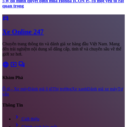
5 lý do mình quyết định mua Honda ICON e:, có một yếu tố rất
quan trọng
directions_car
Xe
Online 247
Chuyên trang thông tin và đánh giá xe hàng đầu Việt Nam. Mang
đến trải nghiệm nội dung số đẳng cấp, tinh tế và chuyên sâu về thế
giới xe hơi.
language
smart_display
forum
Khám Phá
Ô tô - Xe máy
Đánh giá ô tô
Thị trường
Xe xanh
Đánh giá xe máy
Tư
vấn
Thông Tin
chevron_right
Giới thiệu
chevron_right
Chính sách bảo mật