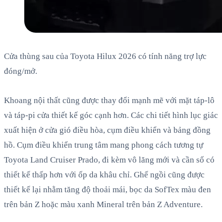
Cửa thùng sau của Toyota Hilux 2026 có tính năng trợ lực
đóng/mở.
Khoang nội thất cũng được thay đổi mạnh mẽ với mặt táp-lô
và táp-pi cửa thiết kế góc cạnh hơn. Các chi tiết hình lục giác
xuất hiện ở cửa gió điều hòa, cụm điều khiển và bảng đồng
hồ. Cụm điều khiển trung tâm mang phong cách tương tự
Toyota Land Cruiser Prado, đi kèm vô lăng mới và cần số có
thiết kế thấp hơn với ốp da khâu chỉ. Ghế ngồi cũng được
thiết kế lại nhằm tăng độ thoải mái, bọc da SofTex màu đen
trên bản Z hoặc màu xanh Mineral trên bản Z Adventure.