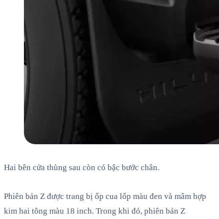
Hai bên cửa thùng sau còn có bậc bước chân.
Phiên bản Z được trang bị ốp cua lốp màu đen và mâm hợp
kim hai tông màu 18 inch. Trong khi đó, phiên bản Z