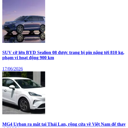
SUV cỡ lớn BYD Sealion 08 được trang bị pin nặng tới 810 kg,
phạm vi hoạt động 900 km
17/06/2026
MG4 Urban ra mắt tại Thái Lan, rộng cửa về Việt Nam để thay