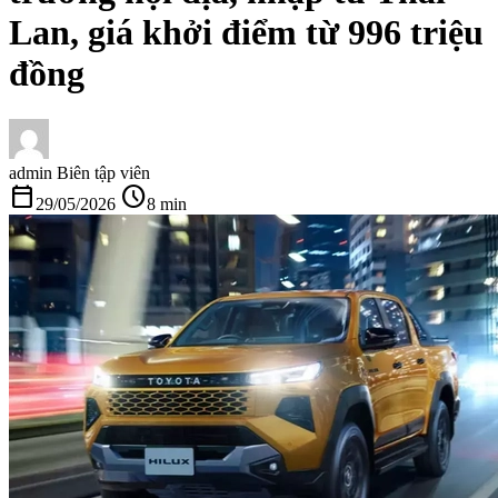
Lan, giá khởi điểm từ 996 triệu
đồng
admin
Biên tập viên
calendar_today
schedule
29/05/2026
8 min