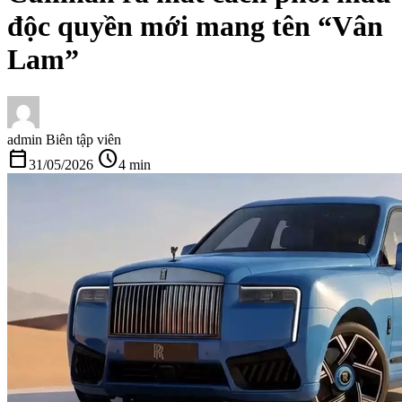
độc quyền mới mang tên “Vân
Lam”
admin
Biên tập viên
calendar_today
schedule
31/05/2026
4 min