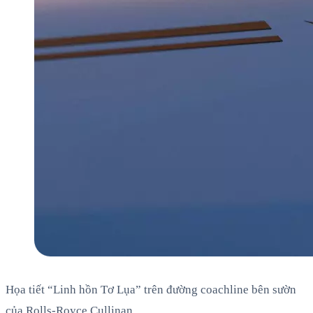
Họa tiết “Linh hồn Tơ Lụa” trên đường coachline bên sườn
của Rolls-Royce Cullinan.