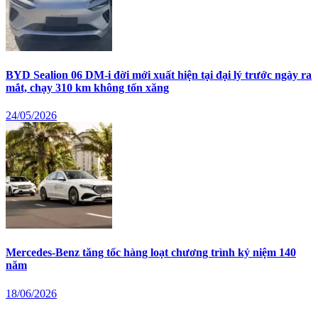
BYD Sealion 06 DM-i đời mới xuất hiện tại đại lý trước ngày ra
mắt, chạy 310 km không tốn xăng
24/05/2026
Mercedes-Benz tăng tốc hàng loạt chương trình kỷ niệm 140
năm
18/06/2026