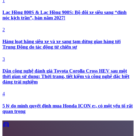
1
Lạc Hồng 800S & Lạc Hồng 900S: Bộ đôi xe siêu sang “đỉnh
nóc kịch trần”, bán năm 2027!
2
Hàng loạt hãng siêu xe và xe sang tạm dừng giao hàng tới
Trung Đông do tác động từ chiến sự
3
Dân công nghệ đánh giá Toyota Corolla Cross HEV sau một
thời gian sử dụng: Thời trang, tiết kiệm và công nghệ đặc biệt
đáng trải nghiệm
4
5 lý do mình quyết định mua Honda ICON e:, có một yếu tố rất
quan trọng
directions_car