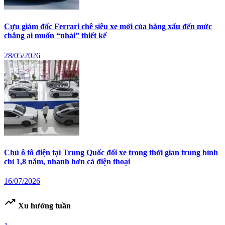
Cựu giám đốc Ferrari chê siêu xe mới của hãng xấu đến mức
chẳng ai muốn “nhái” thiết kế
28/05/2026
Chủ ô tô điện tại Trung Quốc đổi xe trong thời gian trung bình
chỉ 1,8 năm, nhanh hơn cả điện thoại
16/07/2026
trending_up
Xu hướng tuần