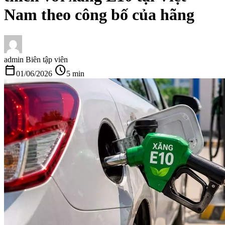
Nam theo công bố của hãng
admin
Biên tập viên
calendar_today
schedule
01/06/2026
5 min