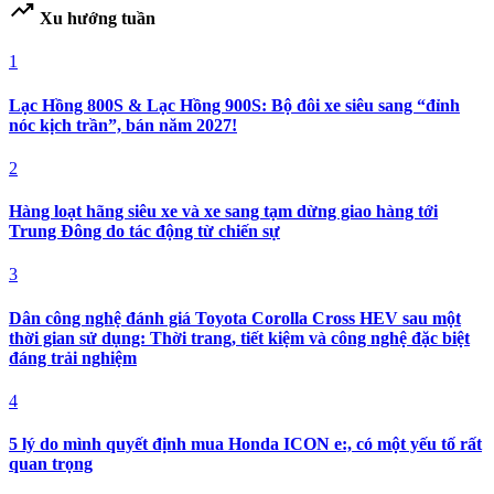
trending_up
Xu hướng tuần
1
Lạc Hồng 800S & Lạc Hồng 900S: Bộ đôi xe siêu sang “đỉnh
nóc kịch trần”, bán năm 2027!
2
Hàng loạt hãng siêu xe và xe sang tạm dừng giao hàng tới
Trung Đông do tác động từ chiến sự
3
Dân công nghệ đánh giá Toyota Corolla Cross HEV sau một
thời gian sử dụng: Thời trang, tiết kiệm và công nghệ đặc biệt
đáng trải nghiệm
4
5 lý do mình quyết định mua Honda ICON e:, có một yếu tố rất
quan trọng