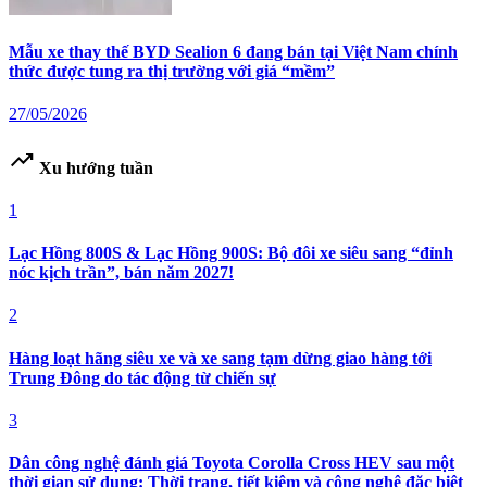
Mẫu xe thay thế BYD Sealion 6 đang bán tại Việt Nam chính
thức được tung ra thị trường với giá “mềm”
27/05/2026
trending_up
Xu hướng tuần
1
Lạc Hồng 800S & Lạc Hồng 900S: Bộ đôi xe siêu sang “đỉnh
nóc kịch trần”, bán năm 2027!
2
Hàng loạt hãng siêu xe và xe sang tạm dừng giao hàng tới
Trung Đông do tác động từ chiến sự
3
Dân công nghệ đánh giá Toyota Corolla Cross HEV sau một
thời gian sử dụng: Thời trang, tiết kiệm và công nghệ đặc biệt