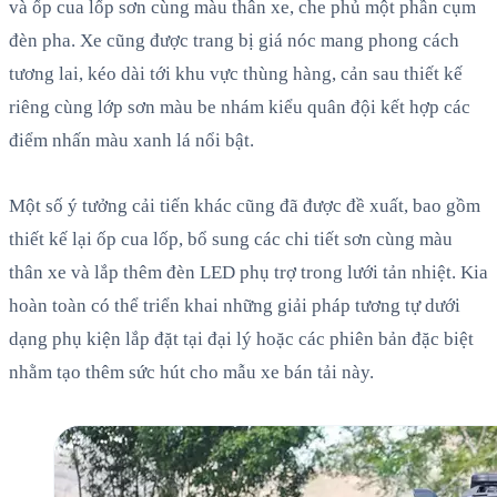
và ốp cua lốp sơn cùng màu thân xe, che phủ một phần cụm
đèn pha. Xe cũng được trang bị giá nóc mang phong cách
tương lai, kéo dài tới khu vực thùng hàng, cản sau thiết kế
riêng cùng lớp sơn màu be nhám kiểu quân đội kết hợp các
điểm nhấn màu xanh lá nổi bật.
Một số ý tưởng cải tiến khác cũng đã được đề xuất, bao gồm
thiết kế lại ốp cua lốp, bổ sung các chi tiết sơn cùng màu
thân xe và lắp thêm đèn LED phụ trợ trong lưới tản nhiệt. Kia
hoàn toàn có thể triển khai những giải pháp tương tự dưới
dạng phụ kiện lắp đặt tại đại lý hoặc các phiên bản đặc biệt
nhằm tạo thêm sức hút cho mẫu xe bán tải này.