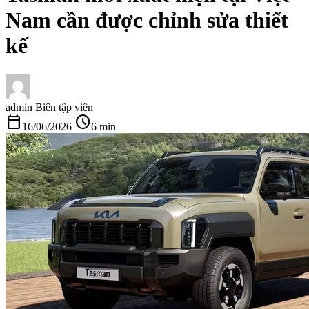
Nam cần được chỉnh sửa thiết
kế
admin
Biên tập viên
calendar_today
schedule
16/06/2026
6 min