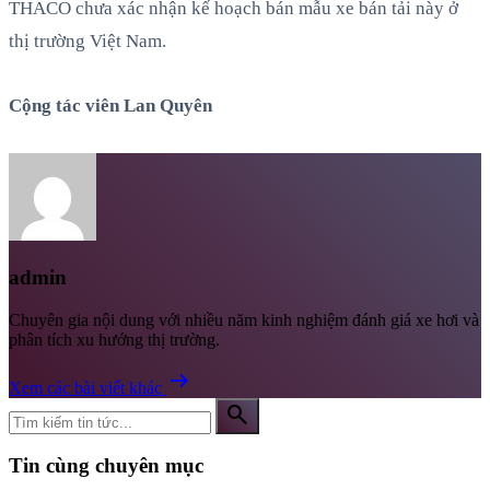
THACO chưa xác nhận kế hoạch bán mẫu xe bán tải này ở
thị trường Việt Nam.
Cộng tác viên Lan Quyên
admin
Chuyên gia nội dung với nhiều năm kinh nghiệm đánh giá xe hơi và
phân tích xu hướng thị trường.
arrow_right_alt
Xem các bài viết khác
search
Tin cùng chuyên mục