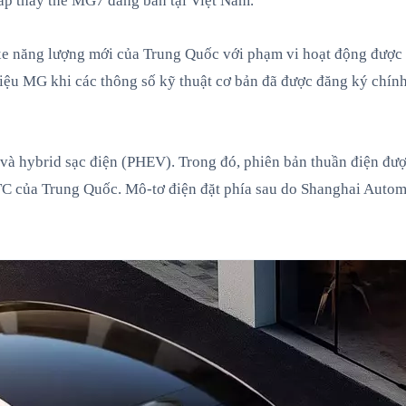
sắp thay thế MG7 đang bán tại Việt Nam.
e năng lượng mới của Trung Quốc với phạm vi hoạt động được 
iệu MG khi các thông số kỹ thuật cơ bản đã được đăng ký chín
 và hybrid sạc điện (PHEV). Trong đó, phiên bản thuần điện đư
C của Trung Quốc. Mô-tơ điện đặt phía sau do Shanghai Autom