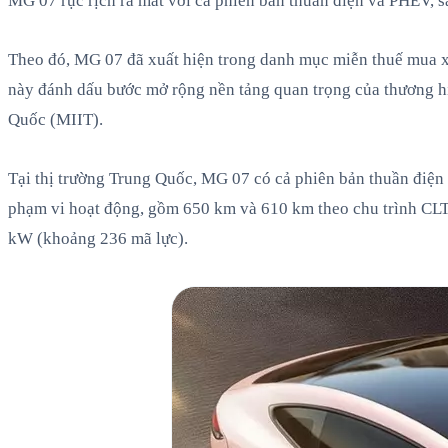
MG 07 rục rịch ra mắt với cả phiên bản thuần điện và PHEV, 
Theo đó, MG 07 đã xuất hiện trong danh mục miễn thuế mua x
này đánh dấu bước mở rộng nền tảng quan trọng của thương h
Quốc (MIIT).
Tại thị trường Trung Quốc, MG 07 có cả phiên bản thuần điện
phạm vi hoạt động, gồm 650 km và 610 km theo chu trình CLT
kW (khoảng 236 mã lực).