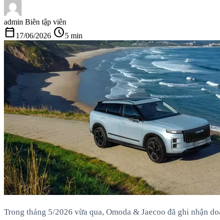
admin
Biên tập viên
calendar_today
schedule
17/06/2026
5 min
Trong tháng 5/2026 vừa qua, Omoda & Jaecoo đã ghi nhận doan