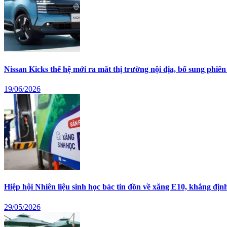
Nissan Kicks thế hệ mới ra mắt thị trường nội địa, bổ sung phiê
19/06/2026
Hiệp hội Nhiên liệu sinh học bác tin đồn về xăng E10, khẳng đị
29/05/2026