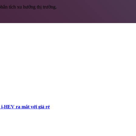
hân tích xu hướng thị trường.
 i-HEV ra mắt với giá rẻ