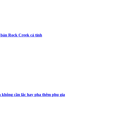
n bản Rock Creek cá tính
nh không cần lắc hay pha thêm phụ gia