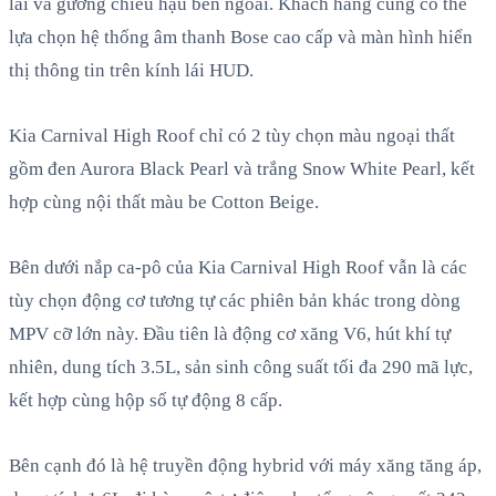
lái và gương chiếu hậu bên ngoài. Khách hàng cũng có thể
lựa chọn hệ thống âm thanh Bose cao cấp và màn hình hiển
thị thông tin trên kính lái HUD.
Kia Carnival High Roof chỉ có 2 tùy chọn màu ngoại thất
gồm đen Aurora Black Pearl và trắng Snow White Pearl, kết
hợp cùng nội thất màu be Cotton Beige.
Bên dưới nắp ca-pô của Kia Carnival High Roof vẫn là các
tùy chọn động cơ tương tự các phiên bản khác trong dòng
MPV cỡ lớn này. Đầu tiên là động cơ xăng V6, hút khí tự
nhiên, dung tích 3.5L, sản sinh công suất tối đa 290 mã lực,
kết hợp cùng hộp số tự động 8 cấp.
Bên cạnh đó là hệ truyền động hybrid với máy xăng tăng áp,