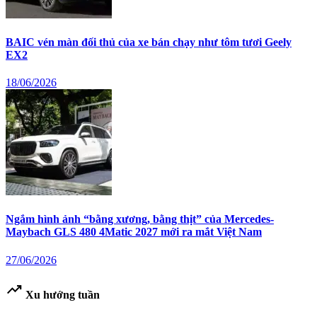
BAIC vén màn đối thủ của xe bán chạy như tôm tươi Geely
EX2
18/06/2026
Ngắm hình ảnh “bằng xương, bằng thịt” của Mercedes-
Maybach GLS 480 4Matic 2027 mới ra mắt Việt Nam
27/06/2026
trending_up
Xu hướng tuần