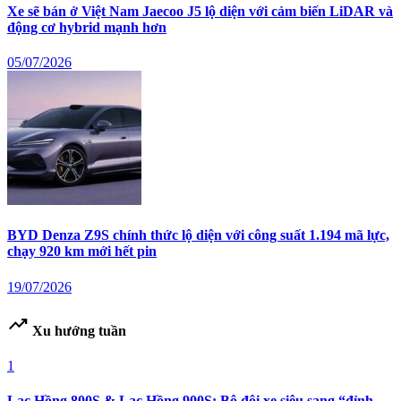
Xe sẽ bán ở Việt Nam Jaecoo J5 lộ diện với cảm biến LiDAR và
động cơ hybrid mạnh hơn
05/07/2026
BYD Denza Z9S chính thức lộ diện với công suất 1.194 mã lực,
chạy 920 km mới hết pin
19/07/2026
trending_up
Xu hướng tuần
1
Lạc Hồng 800S & Lạc Hồng 900S: Bộ đôi xe siêu sang “đỉnh