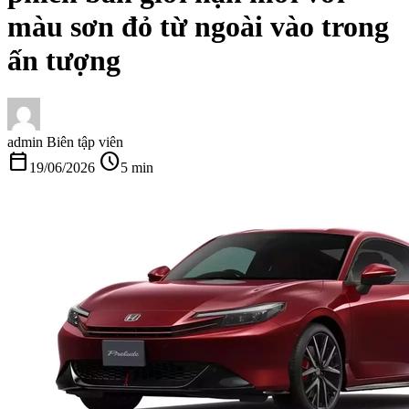
màu sơn đỏ từ ngoài vào trong
ấn tượng
admin
Biên tập viên
calendar_today
schedule
19/06/2026
5 min