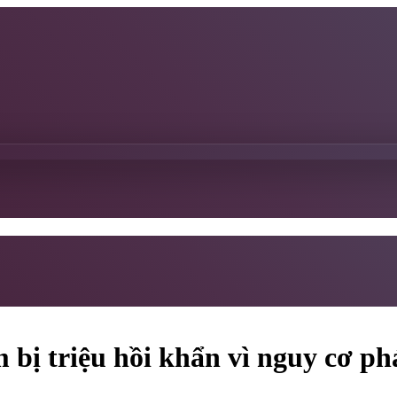
 bị triệu hồi khẩn vì nguy cơ ph