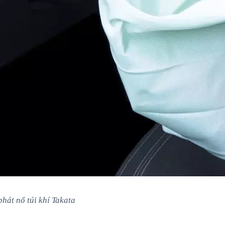
phát nổ túi khí Takata