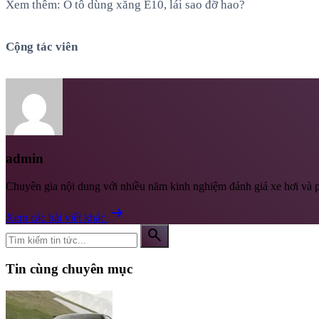
Xem thêm: Ô tô dùng xăng E10, lái sao đỡ hao?
Cộng tác viên
admin
Chuyên gia nội dung với nhiều năm kinh nghiệm đánh giá xe hơi và p
arrow_right_alt
Xem các bài viết khác
search
Tin cùng chuyên mục