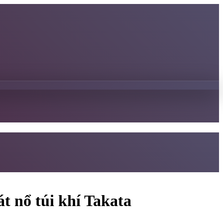
át nổ túi khí Takata