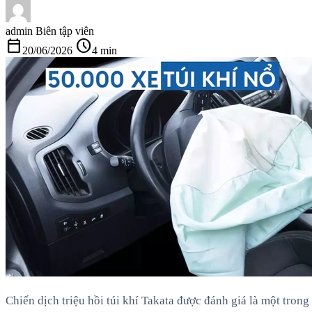
admin
Biên tập viên
calendar_today
schedule
20/06/2026
4 min
Chiến dịch triệu hồi túi khí Takata được đánh giá là một tron