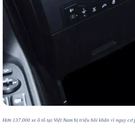
Hơn 137.000 xe ô tô tại Việt Nam bị triệu hồi khẩn vì nguy cơ 