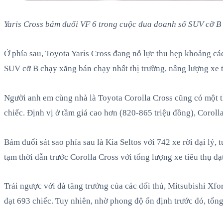
Yaris Cross bám đuổi VF 6 trong cuộc đua doanh số SUV cỡ B
Ở phía sau, Toyota Yaris Cross đang nỗ lực thu hẹp khoảng cá
SUV cỡ B chạy xăng bán chạy nhất thị trường, nâng lượng xe t
Người anh em cùng nhà là Toyota Corolla Cross cũng có một t
chiếc. Định vị ở tầm giá cao hơn (820-865 triệu đồng), Corolla
Bám đuổi sát sao phía sau là Kia Seltos với 742 xe rời đại lý
tạm thời dẫn trước Corolla Cross với tổng lượng xe tiêu thụ đạ
Trái ngược với đà tăng trưởng của các đối thủ, Mitsubishi Xfo
đạt 693 chiếc. Tuy nhiên, nhờ phong độ ổn định trước đó, tổn