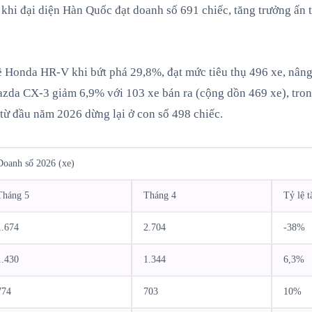
khi đại diện Hàn Quốc đạt doanh số 691 chiếc, tăng trưởng ấn 
ề Honda HR-V khi bứt phá 29,8%, đạt mức tiêu thụ 496 xe, nâng 
azda CX-3 giảm 6,9% với 103 xe bán ra (cộng dồn 469 xe), tron
 từ đầu năm 2026 dừng lại ở con số 498 chiếc.
Doanh số 2026 (xe)
Tháng 5
Tháng 4
Tỷ lệ 
1.674
2.704
-38
1.430
1.344
6,3
774
703
10