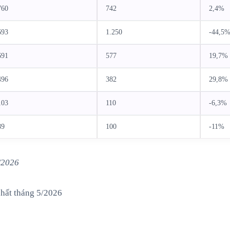
760
742
2,4
693
1.250
-44,
691
577
19,
496
382
29,
103
110
-6,3
89
100
-11
/2026
nhất tháng 5/2026