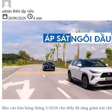
admin
Biên tập viên
calendar_today
schedule
20/06/2026
4 min
Báo cáo bán hàng tháng 5/2026 cho thấy đà tăng giảm trái chi