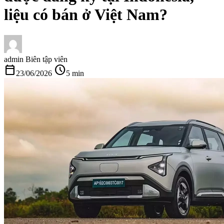
liệu có bán ở Việt Nam?
admin
Biên tập viên
calendar_today
schedule
23/06/2026
5 min