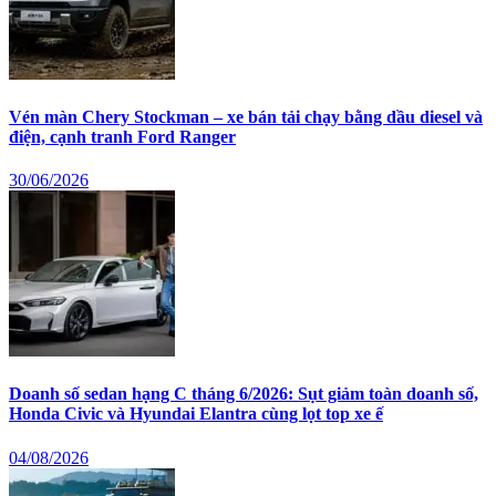
Vén màn Chery Stockman – xe bán tải chạy bằng dầu diesel và
điện, cạnh tranh Ford Ranger
30/06/2026
Doanh số sedan hạng C tháng 6/2026: Sụt giảm toàn doanh số,
Honda Civic và Hyundai Elantra cùng lọt top xe ế
04/08/2026