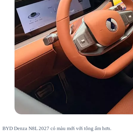
BYD Denza N8L 2027 có màu mới với tông ấm hơn.