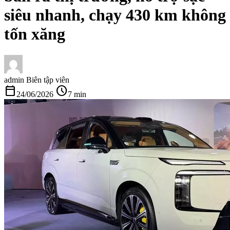
siêu nhanh, chạy 430 km không
tốn xăng
admin
Biên tập viên
calendar_today
schedule
24/06/2026
7 min