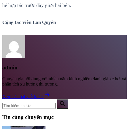
hệ hợp tác trước đây giữa hai bên.
Cộng tác viên Lan Quyên
admin
Chuyên gia nội dung với nhiều năm kinh nghiệm đánh giá xe hơi và
phân tích xu hướng thị trường.
arrow_right_alt
Xem các bài viết khác
search
Tin cùng chuyên mục