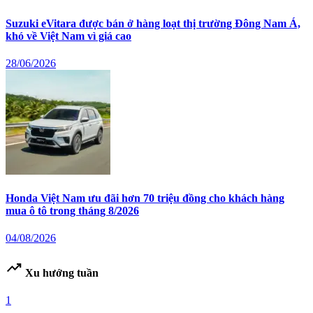
Suzuki eVitara được bán ở hàng loạt thị trường Đông Nam Á,
khó về Việt Nam vì giá cao
28/06/2026
Honda Việt Nam ưu đãi hơn 70 triệu đồng cho khách hàng
mua ô tô trong tháng 8/2026
04/08/2026
trending_up
Xu hướng tuần
1