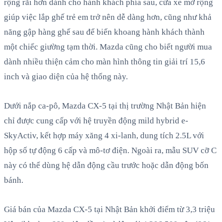
rộng rãi hơn dành cho hành khách phía sau, cửa xe mở rộng
giúp việc lắp ghế trẻ em trở nên dễ dàng hơn, cũng như khả
năng gập hàng ghế sau để biến khoang hành khách thành
một chiếc giường tạm thời. Mazda cũng cho biết người mua
dành nhiều thiện cảm cho màn hình thông tin giải trí 15,6
inch và giao diện của hệ thống này.
Dưới nắp ca-pô, Mazda CX-5 tại thị trường Nhật Bản hiện
chỉ được cung cấp với hệ truyền động mild hybrid e-
SkyActiv, kết hợp máy xăng 4 xi-lanh, dung tích 2.5L với
hộp số tự động 6 cấp và mô-tơ điện. Ngoài ra, mẫu SUV cỡ C
này có thể dùng hệ dẫn động cầu trước hoặc dẫn động bốn
bánh.
Giá bán của Mazda CX-5 tại Nhật Bản khởi điểm từ 3,3 triệu