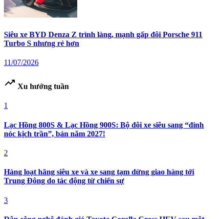
Siêu xe BYD Denza Z trình làng, mạnh gấp đôi Porsche 911
Turbo S nhưng rẻ hơn
11/07/2026
trending_up
Xu hướng tuần
1
Lạc Hồng 800S & Lạc Hồng 900S: Bộ đôi xe siêu sang “đỉnh
nóc kịch trần”, bán năm 2027!
2
Hàng loạt hãng siêu xe và xe sang tạm dừng giao hàng tới
Trung Đông do tác động từ chiến sự
3