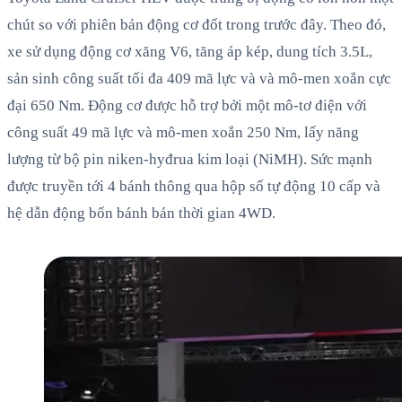
chút so với phiên bản động cơ đốt trong trước đây. Theo đó,
xe sử dụng động cơ xăng V6, tăng áp kép, dung tích 3.5L,
sản sinh công suất tối đa 409 mã lực và và mô-men xoắn cực
đại 650 Nm. Động cơ được hỗ trợ bởi một mô-tơ điện với
công suất 49 mã lực và mô-men xoắn 250 Nm, lấy năng
lượng từ bộ pin niken-hyđrua kim loại (NiMH). Sức mạnh
được truyền tới 4 bánh thông qua hộp số tự động 10 cấp và
hệ dẫn động bốn bánh bán thời gian 4WD.