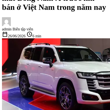
bán ở Việt Nam trong năm nay
admin
Biên tập viên
calendar_today
schedule
26/06/2026
6 min