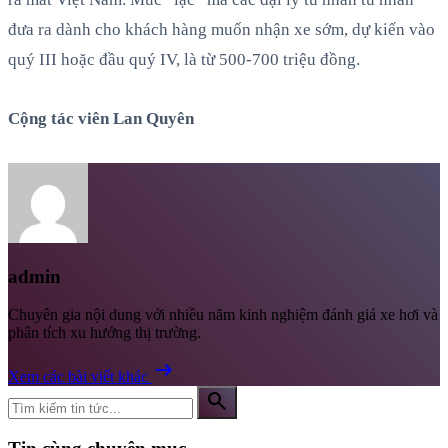
đưa ra dành cho khách hàng muốn nhận xe sớm, dự kiến vào
quý III hoặc đầu quý IV, là từ 500-700 triệu đồng.
Cộng tác viên Lan Quyên
admin
Chuyên gia nội dung với nhiều năm kinh nghiệm đánh giá xe hơi và
phân tích xu hướng thị trường.
arrow_right_alt
Xem các bài viết khác
search