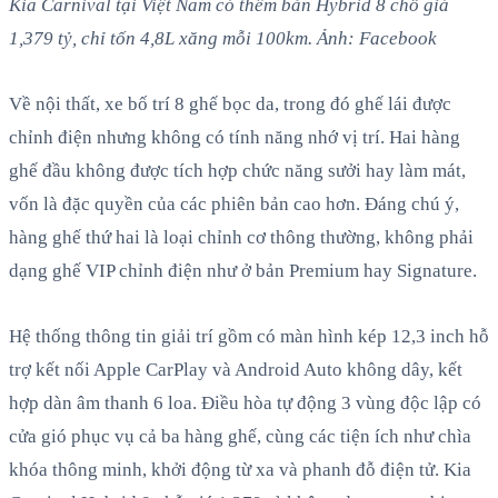
Kia Carnival tại Việt Nam có thêm bản Hybrid 8 chỗ giá
1,379 tỷ, chỉ tốn 4,8L xăng mỗi 100km. Ảnh: Facebook
Về nội thất, xe bố trí 8 ghế bọc da, trong đó ghế lái được
chỉnh điện nhưng không có tính năng nhớ vị trí. Hai hàng
ghế đầu không được tích hợp chức năng sưởi hay làm mát,
vốn là đặc quyền của các phiên bản cao hơn. Đáng chú ý,
hàng ghế thứ hai là loại chỉnh cơ thông thường, không phải
dạng ghế VIP chỉnh điện như ở bản Premium hay Signature.
Hệ thống thông tin giải trí gồm có màn hình kép 12,3 inch hỗ
trợ kết nối Apple CarPlay và Android Auto không dây, kết
hợp dàn âm thanh 6 loa. Điều hòa tự động 3 vùng độc lập có
cửa gió phục vụ cả ba hàng ghế, cùng các tiện ích như chìa
khóa thông minh, khởi động từ xa và phanh đỗ điện tử. Kia