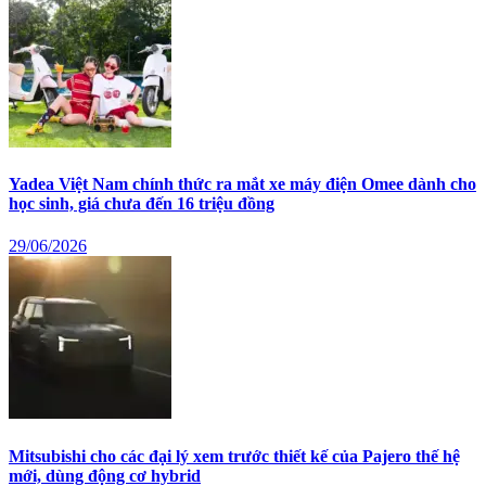
Yadea Việt Nam chính thức ra mắt xe máy điện Omee dành cho
học sinh, giá chưa đến 16 triệu đồng
29/06/2026
Mitsubishi cho các đại lý xem trước thiết kế của Pajero thế hệ
mới, dùng động cơ hybrid