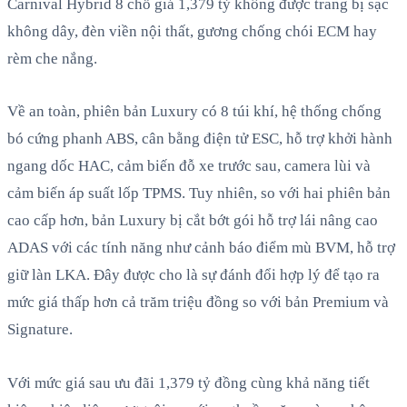
Carnival Hybrid 8 chỗ giá 1,379 tỷ không được trang bị sạc
không dây, đèn viền nội thất, gương chống chói ECM hay
rèm che nắng.
Về an toàn, phiên bản Luxury có 8 túi khí, hệ thống chống
bó cứng phanh ABS, cân bằng điện tử ESC, hỗ trợ khởi hành
ngang dốc HAC, cảm biến đỗ xe trước sau, camera lùi và
cảm biến áp suất lốp TPMS. Tuy nhiên, so với hai phiên bản
cao cấp hơn, bản Luxury bị cắt bớt gói hỗ trợ lái nâng cao
ADAS với các tính năng như cảnh báo điểm mù BVM, hỗ trợ
giữ làn LKA. Đây được cho là sự đánh đổi hợp lý để tạo ra
mức giá thấp hơn cả trăm triệu đồng so với bản Premium và
Signature.
Với mức giá sau ưu đãi 1,379 tỷ đồng cùng khả năng tiết