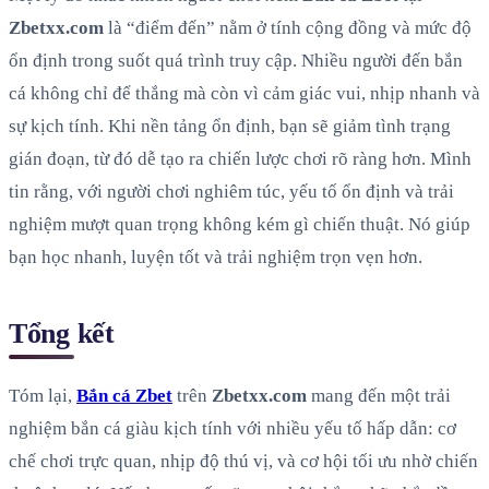
Zbetxx.com
là “điểm đến” nằm ở tính cộng đồng và mức độ
ổn định trong suốt quá trình truy cập. Nhiều người đến bắn
cá không chỉ để thắng mà còn vì cảm giác vui, nhịp nhanh và
sự kịch tính. Khi nền tảng ổn định, bạn sẽ giảm tình trạng
gián đoạn, từ đó dễ tạo ra chiến lược chơi rõ ràng hơn. Mình
tin rằng, với người chơi nghiêm túc, yếu tố ổn định và trải
nghiệm mượt quan trọng không kém gì chiến thuật. Nó giúp
bạn học nhanh, luyện tốt và trải nghiệm trọn vẹn hơn.
Tổng kết
Tóm lại,
Bắn cá Zbet
trên
Zbetxx.com
mang đến một trải
nghiệm bắn cá giàu kịch tính với nhiều yếu tố hấp dẫn: cơ
chế chơi trực quan, nhịp độ thú vị, và cơ hội tối ưu nhờ chiến