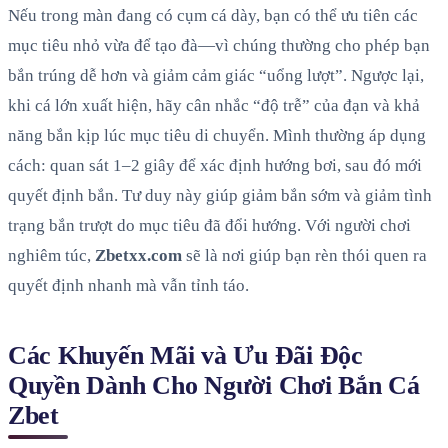
Nếu trong màn đang có cụm cá dày, bạn có thể ưu tiên các
mục tiêu nhỏ vừa để tạo đà—vì chúng thường cho phép bạn
bắn trúng dễ hơn và giảm cảm giác “uổng lượt”. Ngược lại,
khi cá lớn xuất hiện, hãy cân nhắc “độ trễ” của đạn và khả
năng bắn kịp lúc mục tiêu di chuyển. Mình thường áp dụng
cách: quan sát 1–2 giây để xác định hướng bơi, sau đó mới
quyết định bắn. Tư duy này giúp giảm bắn sớm và giảm tình
trạng bắn trượt do mục tiêu đã đổi hướng. Với người chơi
nghiêm túc,
Zbetxx.com
sẽ là nơi giúp bạn rèn thói quen ra
quyết định nhanh mà vẫn tỉnh táo.
Các Khuyến Mãi và Ưu Đãi Độc
Quyền Dành Cho Người Chơi Bắn Cá
Zbet