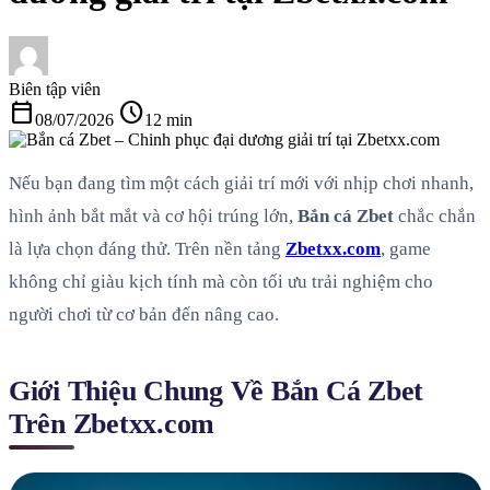
Biên tập viên
calendar_today
schedule
08/07/2026
12 min
Nếu bạn đang tìm một cách giải trí mới với nhịp chơi nhanh,
hình ảnh bắt mắt và cơ hội trúng lớn,
Bắn cá Zbet
chắc chắn
là lựa chọn đáng thử. Trên nền tảng
Zbetxx.com
, game
không chỉ giàu kịch tính mà còn tối ưu trải nghiệm cho
người chơi từ cơ bản đến nâng cao.
Giới Thiệu Chung Về Bắn Cá Zbet
Trên Zbetxx.com