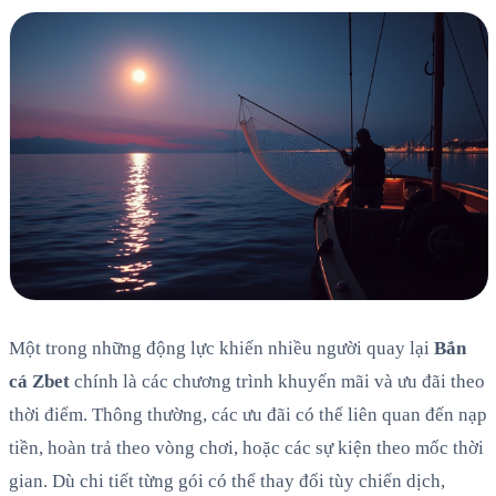
Một trong những động lực khiến nhiều người quay lại
Bắn
cá Zbet
chính là các chương trình khuyến mãi và ưu đãi theo
thời điểm. Thông thường, các ưu đãi có thể liên quan đến nạp
tiền, hoàn trả theo vòng chơi, hoặc các sự kiện theo mốc thời
gian. Dù chi tiết từng gói có thể thay đổi tùy chiến dịch,