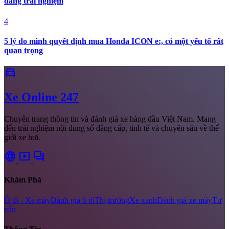
đáng trải nghiệm
4
5 lý do mình quyết định mua Honda ICON e:, có một yếu tố rất
quan trọng
directions_car
Xe
Online 247
Chuyên trang thông tin và đánh giá xe hàng đầu Việt Nam. Mang
đến trải nghiệm nội dung số đẳng cấp, tinh tế và chuyên sâu về thế
giới xe hơi.
language
smart_display
forum
Khám Phá
Ô tô - Xe máy
Đánh giá ô tô
Thị trường
Xe xanh
Đánh giá xe máy
Tư
vấn