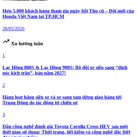
Hơn 5.000 khách hàng tham gia ngày hội Thu cũ – Đổi mới của
Honda Việt Nam tại TP.HCM
28/05/2026
trending_up
Xu hướng tuần
1
Lạc Hồng 800S & Lạc Hồng 900S: Bộ đôi xe siêu sang “đỉnh
nóc kịch trần”, bán năm 2027!
2
Hàng loạt hãng siêu xe và xe sang tạm dừng giao hàng tới
Trung Đông do tác động từ chiến sự
3
Dân công nghệ đánh giá Toyota Corolla Cross HEV sau một
thời gian sử dụng: Thời trang, tiết kiệm và công nghệ đặc biệt