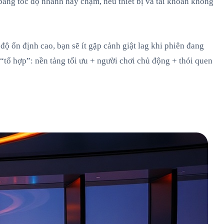
bằng tốc độ nhanh hay chậm, nếu thiết bị và tài khoản không
độ ổn định cao, bạn sẽ ít gặp cảnh giật lag khi phiên đang
 “tổ hợp”: nền tảng tối ưu + người chơi chủ động + thói quen