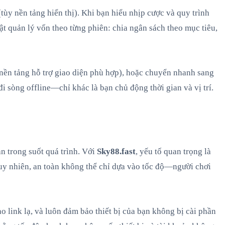
(tùy nền tảng hiển thị). Khi bạn hiểu nhịp cược và quy trình
ật quản lý vốn theo từng phiên: chia ngân sách theo mục tiêu,
u nền tảng hỗ trợ giao diện phù hợp), hoặc chuyển nhanh sang
i sòng offline—chỉ khác là bạn chủ động thời gian và vị trí.
n trong suốt quá trình. Với
Sky88.fast
, yếu tố quan trọng là
Tuy nhiên, an toàn không thể chỉ dựa vào tốc độ—người chơi
link lạ, và luôn đảm bảo thiết bị của bạn không bị cài phần