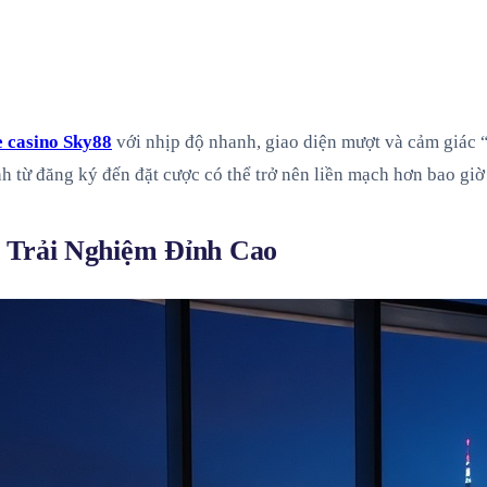
e casino Sky88
với nhịp độ nhanh, giao diện mượt và cảm giác “đ
nh từ đăng ký đến đặt cược có thể trở nên liền mạch hơn bao giờ 
: Trải Nghiệm Đỉnh Cao