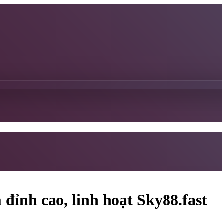
 đỉnh cao, linh hoạt Sky88.fast