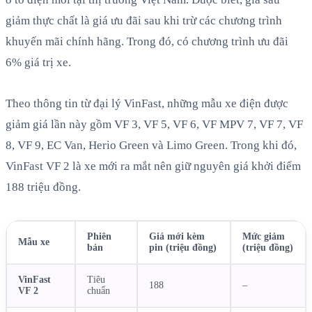
giảm thực chất là giá ưu đãi sau khi trừ các chương trình
khuyến mãi chính hãng. Trong đó, có chương trình ưu đãi
6% giá trị xe.
Theo thông tin từ đại lý VinFast, những mẫu xe điện được
giảm giá lần này gồm VF 3, VF 5, VF 6, VF MPV 7, VF 7, VF
8, VF 9, EC Van, Herio Green và Limo Green. Trong khi đó,
VinFast VF 2 là xe mới ra mắt nên giữ nguyên giá khởi điểm
188 triệu đồng.
Phiên
Giá mới kèm
Mức giảm
Mẫu xe
bản
pin (triệu đồng)
(triệu đồng)
VinFast
Tiêu
188
–
VF 2
chuẩn