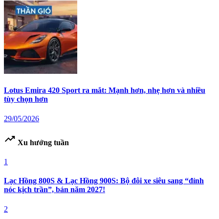
Lotus Emira 420 Sport ra mắt: Mạnh hơn, nhẹ hơn và nhiều
tùy chọn hơn
29/05/2026
trending_up
Xu hướng tuần
1
Lạc Hồng 800S & Lạc Hồng 900S: Bộ đôi xe siêu sang “đỉnh
nóc kịch trần”, bán năm 2027!
2