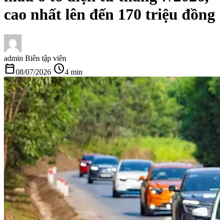
cao nhất lên đến 170 triệu đồng
admin
Biên tập viên
calendar_today
schedule
08/07/2026
4 min