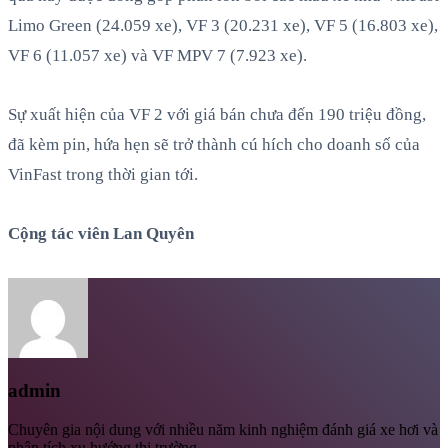
Limo Green (24.059 xe), VF 3 (20.231 xe), VF 5 (16.803 xe),
VF 6 (11.057 xe) và VF MPV 7 (7.923 xe).
Sự xuất hiện của VF 2 với giá bán chưa đến 190 triệu đồng,
đã kèm pin, hứa hẹn sẽ trở thành cú hích cho doanh số của
VinFast trong thời gian tới.
Cộng tác viên Lan Quyên
admin
Chuyên gia nội dung với nhiều năm kinh nghiệm đánh giá xe hơi và
phân tích xu hướng thị trường.