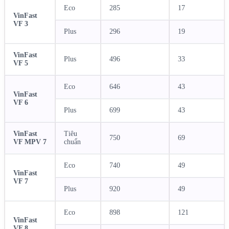
Eco
285
17
VinFast
VF 3
Plus
296
19
VinFast
Plus
496
33
VF 5
Eco
646
43
VinFast
VF 6
Plus
699
43
VinFast
Tiêu
750
69
VF MPV 7
chuẩn
Eco
740
49
VinFast
VF 7
Plus
920
49
Eco
898
121
VinFast
VF 8