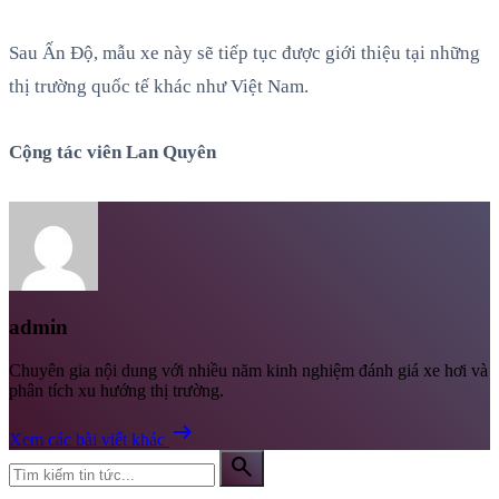
Sau Ấn Độ, mẫu xe này sẽ tiếp tục được giới thiệu tại những
thị trường quốc tế khác như Việt Nam.
Cộng tác viên Lan Quyên
admin
Chuyên gia nội dung với nhiều năm kinh nghiệm đánh giá xe hơi và
phân tích xu hướng thị trường.
arrow_right_alt
Xem các bài viết khác
search