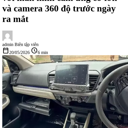
và camera 360 độ trước ngày
ra mắt
admin
Biên tập viên
calendar_today
schedule
20/05/2026
6 min