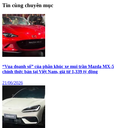
Tin cùng chuyên mục
“Vua doanh số” của phân khúc xe mui trần Mazda MX-5
chính thức bán tại Việt Nam, giá từ 1,339 tỷ đồng
21/06/2026