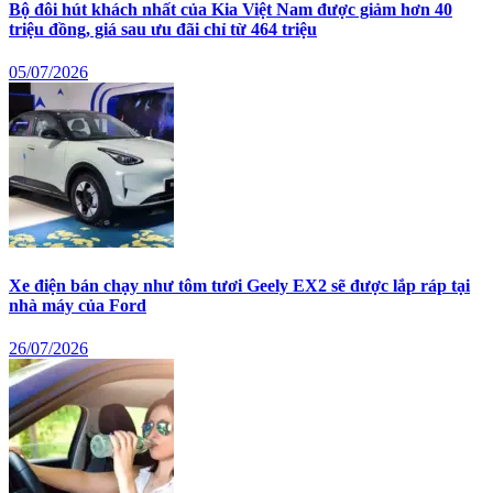
Bộ đôi hút khách nhất của Kia Việt Nam được giảm hơn 40
triệu đồng, giá sau ưu đãi chỉ từ 464 triệu
05/07/2026
Xe điện bán chạy như tôm tươi Geely EX2 sẽ được lắp ráp tại
nhà máy của Ford
26/07/2026