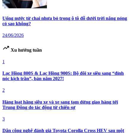
Uống nước từ chai nhựa bỏ trong ô tô đỗ dưới trời nắng nóng
có sao không?
24/06/2026
trending_up
Xu hướng tuần
1
Lạc Hồng 800S & Lạc Hồng 900S: Bộ đôi xe siêu sang “đỉnh
nóc kịch trần”, bán năm 2027!
2
Hàng loạt hãng siêu xe và xe sang tạm dừng giao hàng tới
Trung Đông do tác động từ chiến sự
3
Dân công nghệ đánh giá Toyota Corolla Cross HEV sau một