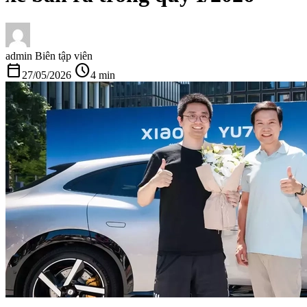
admin
Biên tập viên
calendar_today
schedule
27/05/2026
4 min