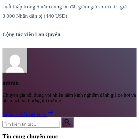
suất thấp trong 5 năm cùng ưu đãi giảm giá sơn xe trị giá
3.000 Nhân dân tệ (440 USD).
Cộng tác viên Lan Quyên
admin
Chuyên gia nội dung với nhiều năm kinh nghiệm đánh giá xe hơi và
phân tích xu hướng thị trường.
arrow_right_alt
Xem các bài viết khác
search
Tin cùng chuyên mục