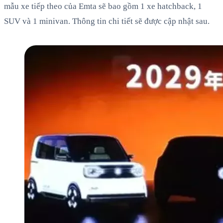
mẫu xe tiếp theo của Emta sẽ bao gồm 1 xe hatchback, 1
SUV và 1 minivan. Thông tin chi tiết sẽ được cập nhật sau.