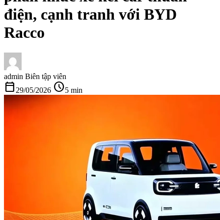
điện, cạnh tranh với BYD
Racco
admin
Biên tập viên
calendar_today
schedule
29/05/2026
5 min