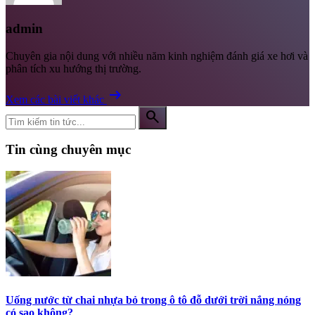
admin
Chuyên gia nội dung với nhiều năm kinh nghiệm đánh giá xe hơi và
phân tích xu hướng thị trường.
arrow_right_alt
Xem các bài viết khác
search
Tin cùng chuyên mục
Uống nước từ chai nhựa bỏ trong ô tô đỗ dưới trời nắng nóng
có sao không?