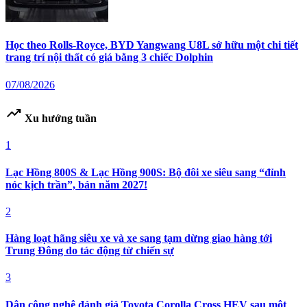
Học theo Rolls-Royce, BYD Yangwang U8L sở hữu một chi tiết
trang trí nội thất có giá bằng 3 chiếc Dolphin
07/08/2026
trending_up
Xu hướng tuần
1
Lạc Hồng 800S & Lạc Hồng 900S: Bộ đôi xe siêu sang “đỉnh
nóc kịch trần”, bán năm 2027!
2
Hàng loạt hãng siêu xe và xe sang tạm dừng giao hàng tới
Trung Đông do tác động từ chiến sự
3
Dân công nghệ đánh giá Toyota Corolla Cross HEV sau một