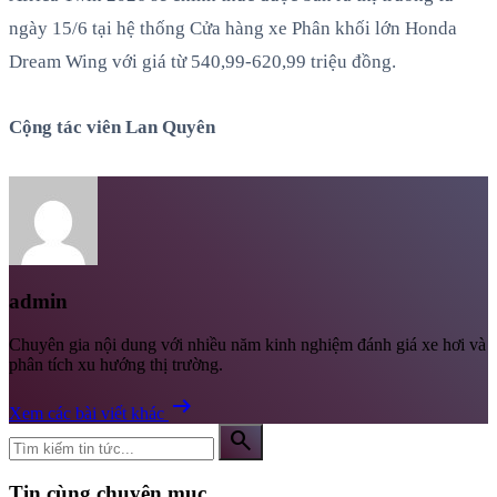
ngày 15/6 tại hệ thống Cửa hàng xe Phân khối lớn Honda
Dream Wing với giá từ 540,99-620,99 triệu đồng.
Cộng tác viên Lan Quyên
admin
Chuyên gia nội dung với nhiều năm kinh nghiệm đánh giá xe hơi và
phân tích xu hướng thị trường.
arrow_right_alt
Xem các bài viết khác
search
Tin cùng chuyên mục