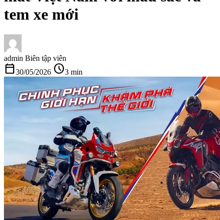
tem xe mới
admin
Biên tập viên
calendar_today
schedule
30/05/2026
3 min