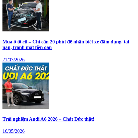
Mua ô tô cũ – Chỉ cần 20 phút để nhận biết xe đâm đụng, tai
nạn, tránh mất tiền oan
21/03/2026
Trải nghiệm Audi A6 2026 – Chất Đức thật!
16/05/2026