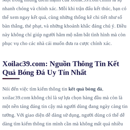
nhanh chóng và chính xác. Mỗi khi trận đấu kết thúc, bạn có
thể xem ngay kết quả, cùng những thống kê chi tiết như số
bàn thắng, thẻ phạt, và những khoảnh khắc đáng chú ý. Điều
này không chỉ giúp người hâm mộ nắm bắt tình hình mà còn
phục vụ cho các nhà cái muốn đưa ra cược chính xác.
Xoilac39.com: Nguồn Thông Tin Kết
Quả Bóng Đá Uy Tín Nhất
Nói đến việc tìm kiếm thông tin
kết quả bóng đá
,
xoilac39.com không chỉ là sự lựa chọn hàng đầu mà còn là
một nền tảng đáng tin cậy mà người dùng đang ngày càng tin
tưởng. Với giao diện dễ dàng sử dụng, người dùng có thể dễ
dàng tìm kiếm thông tin mình cần mà không mất quá nhiều