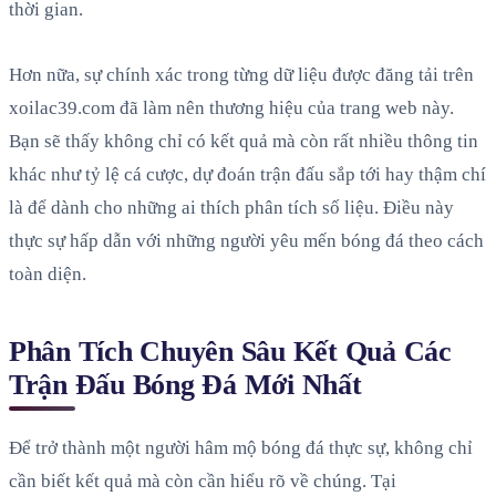
thời gian.
Hơn nữa, sự chính xác trong từng dữ liệu được đăng tải trên
xoilac39.com đã làm nên thương hiệu của trang web này.
Bạn sẽ thấy không chỉ có kết quả mà còn rất nhiều thông tin
khác như tỷ lệ cá cược, dự đoán trận đấu sắp tới hay thậm chí
là để dành cho những ai thích phân tích số liệu. Điều này
thực sự hấp dẫn với những người yêu mến bóng đá theo cách
toàn diện.
Phân Tích Chuyên Sâu Kết Quả Các
Trận Đấu Bóng Đá Mới Nhất
Để trở thành một người hâm mộ bóng đá thực sự, không chỉ
cần biết kết quả mà còn cần hiểu rõ về chúng. Tại