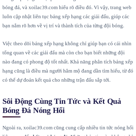
bóng đá, và xoilac39.com hiểu rõ điều đó. Vì vậy, trang web
luôn cập nhật liên tục bảng xếp hạng các giải đấu, giúp các
bạn nắm rõ hơn về vị trí và thành tích của từng đội bóng.
Việc theo dõi bảng xếp hạng không chỉ giúp bạn có cái nhìn
tổng quan về các giải đấu mà còn cho bạn biết những đội
nào đang có phong độ tốt nhất. Khả năng phân tích bảng xếp
hạng cũng là điều mà người hâm mộ đang dần tìm hiểu, từ đó
có thể dự đoán kết quả cho những trận đấu sắp tới.
Sôi Động Cùng Tin Tức và Kết Quả
Bóng Đá Nóng Hổi
Ngoài ra, xoilac39.com cũng cung cấp nhiều tin tức nóng hổi