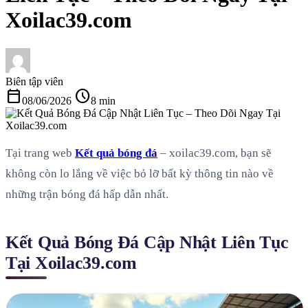
Xoilac39.com
Biên tập viên
calendar_today
schedule
08/06/2026
8 min
Tại trang web
Kết quả bóng đá
– xoilac39.com, bạn sẽ
không còn lo lắng về việc bỏ lỡ bất kỳ thông tin nào về
những trận bóng đá hấp dẫn nhất.
Kết Quả Bóng Đá Cập Nhật Liên Tục
Tại Xoilac39.com