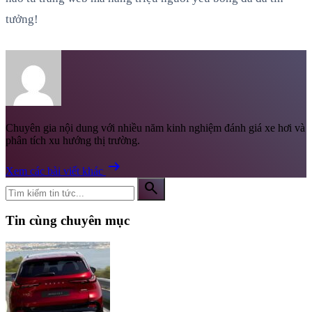
tưởng!
Chuyên gia nội dung với nhiều năm kinh nghiệm đánh giá xe hơi và
phân tích xu hướng thị trường.
arrow_right_alt
Xem các bài viết khác
search
Tin cùng chuyên mục