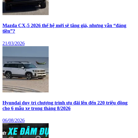
Mazda CX-5 2026 thế hệ mới sẽ tăng giá, nhưng vẫn “đáng
tiền”?
21/03/2026
Hyundai duy trì chương trình ưu đãi lên đến 220 triệu đồng
cho 6 mẫu xe trong tháng 8/2026
06/08/2026