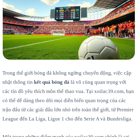
Trong thế giới bóng đá không ngừng chuyển động, việc cập
nhật thông tin
kết quả bóng đá
là vô cùng quan trọng với
các tín đồ yêu thích môn thể thao vua. Tại xoilac39.com, bạn
có thể dễ dàng theo dõi mọi diễn biến quan trọng của các
trận đấu từ các giải đấu lớn nhỏ trên toàn thế giới, từ Premier
League đến La Liga, Ligue 1 cho đến Serie A và Bundesliga.
Một trong những điểm mạnh của xoilac39.com chính là sự