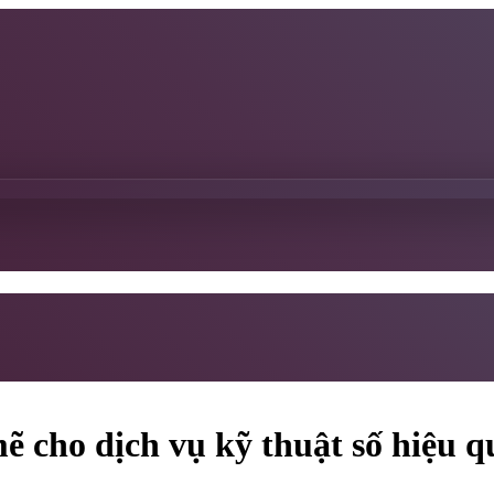
 cho dịch vụ kỹ thuật số hiệu q