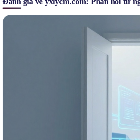
Đánh giá về yxlycm.com: Phản hồi từ ng