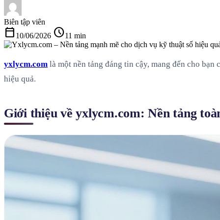
Biên tập viên
calendar_today
schedule
10/06/2026
11 min
yxlycm.com
là một nền tảng đáng tin cậy, mang đến cho bạn 
hiệu quả.
Giới thiệu về yxlycm.com: Nền tảng toàn