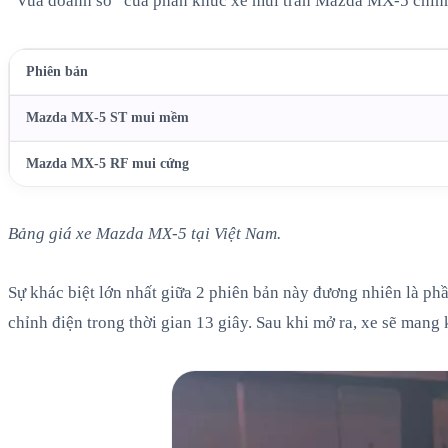
“Vua doanh số” của phân khúc xe mui trần Mazda MX-5 chính t
Phiên bản
Mazda MX-5 ST mui mềm
Mazda MX-5 RF mui cứng
Bảng giá xe Mazda MX-5 tại Việt Nam.
Sự khác biệt lớn nhất giữa 2 phiên bản này đương nhiên là p
chỉnh điện trong thời gian 13 giây. Sau khi mở ra, xe sẽ mang