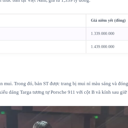
hức bán tại Việt Nam, giá từ 1,339 tỷ đồng.
Giá niêm yết (đồng)
1.339.000.000
1.439.000.000
hần mui. Trong đó, bản ST được trang bị mui nỉ màu sáng và đó
 kiểu dáng Targa tương tự Porsche 911 với cột B và kính sau giữ