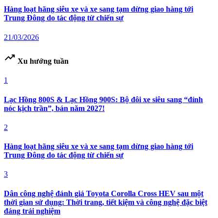
Hàng loạt hãng siêu xe và xe sang tạm dừng giao hàng tới
Trung Đông do tác động từ chiến sự
21/03/2026
trending_up
Xu hướng tuần
1
Lạc Hồng 800S & Lạc Hồng 900S: Bộ đôi xe siêu sang “đỉnh
nóc kịch trần”, bán năm 2027!
2
Hàng loạt hãng siêu xe và xe sang tạm dừng giao hàng tới
Trung Đông do tác động từ chiến sự
3
Dân công nghệ đánh giá Toyota Corolla Cross HEV sau một
thời gian sử dụng: Thời trang, tiết kiệm và công nghệ đặc biệt
đáng trải nghiệm