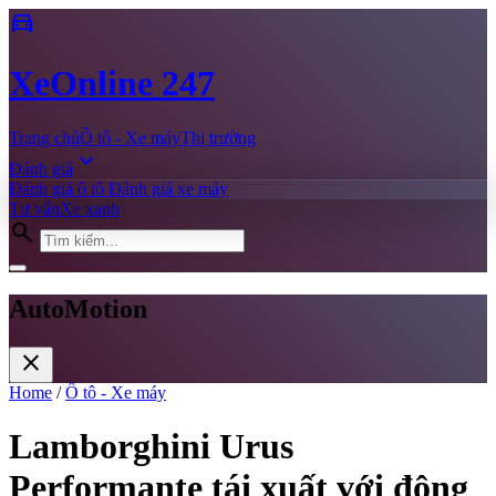
directions_car
Xe
Online 247
Trang chủ
Ô tô - Xe máy
Thị trường
expand_more
Đánh giá
Đánh giá ô tô
Đánh giá xe máy
Tư vấn
Xe xanh
search
AutoMotion
close
Home
/
Ô tô - Xe máy
Lamborghini Urus
Performante tái xuất với động