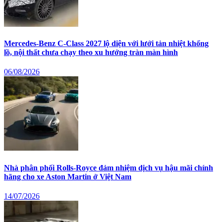
Mercedes-Benz C-Class 2027 lộ diện với lưới tản nhiệt khổng
lồ, nội thất chưa chạy theo xu hướng tràn màn hình
06/08/2026
Nhà phân phối Rolls-Royce đảm nhiệm dịch vụ hậu mãi chính
hãng cho xe Aston Martin ở Việt Nam
14/07/2026