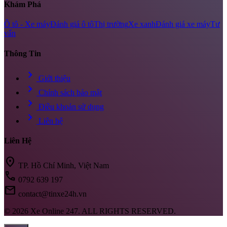
Khám Phá
Ô tô - Xe máy
Đánh giá ô tô
Thị trường
Xe xanh
Đánh giá xe máy
Tư
vấn
Thông Tin
chevron_right
Giới thiệu
chevron_right
Chính sách bảo mật
chevron_right
Điều khoản sử dụng
chevron_right
Liên hệ
Liên Hệ
location_on
TP. Hồ Chí Minh, Việt Nam
call
0792 639 197
mail
contact@tinxe24h.vn
© 2026 Xe Online 247. ALL RIGHTS RESERVED.