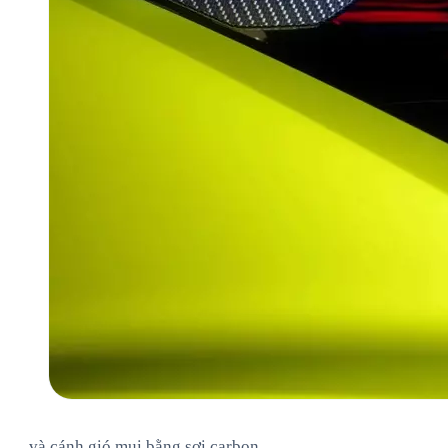
… và cánh gió mui bằng sợi carbon.