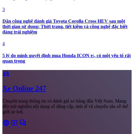
3
Dân công nghệ đánh giá Toyota Corolla Cross HEV sau một
thời gian sử dụng: Thời trang, tiết kiệm và công nghệ đặc biệt
đáng trải nghiệm
4
5 lý do mình quyết định mua Honda ICON e:, có một yếu tố rất
quan trọng
directions_car
Xe
Online 247
Chuyên trang thông tin và đánh giá xe hàng đầu Việt Nam. Mang
đến trải nghiệm nội dung số đẳng cấp, tinh tế và chuyên sâu về thế
giới xe hơi.
language
smart_display
forum