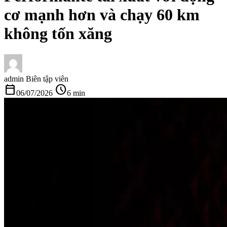
cơ mạnh hơn và chạy 60 km
không tốn xăng
admin
Biên tập viên
calendar_today
schedule
06/07/2026
6 min