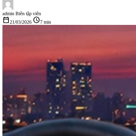
admin
Biên tập viên
calendar_today
schedule
21/03/2026
7 min