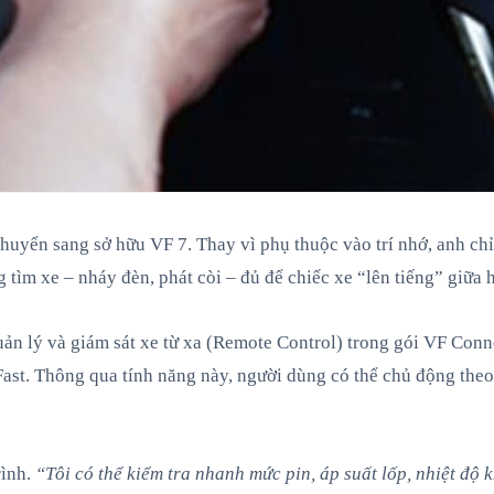
uyển sang sở hữu VF 7. Thay vì phụ thuộc vào trí nhớ, anh chỉ
ng tìm xe – nháy đèn, phát còi – đủ để chiếc xe “lên tiếng” giữ
ản lý và giám sát xe từ xa (Remote Control) trong gói VF Conn
nFast. Thông qua tính năng này, người dùng có thể chủ động the
rình.
“Tôi có thể kiểm tra nhanh mức pin, áp suất lốp, nhiệt độ 