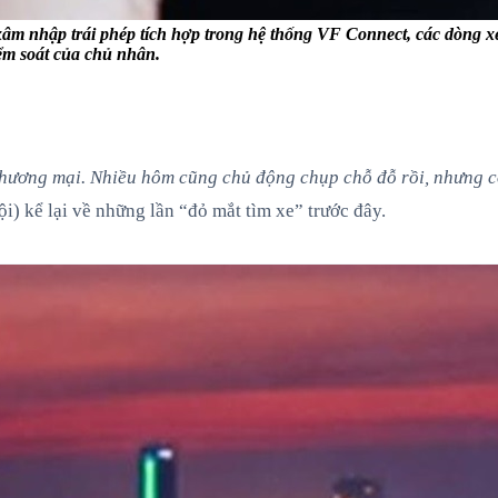
xâm nhập trái phép tích hợp trong hệ thống VF Connect, các dòng x
iểm soát của chủ nhân.
thương mại. Nhiều hôm cũng chủ động chụp chỗ đỗ rồi, nhưng có
i) kể lại về những lần “đỏ mắt tìm xe” trước đây.