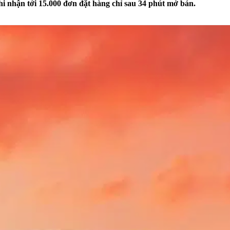
i nhận tới 15.000 đơn đặt hàng chỉ sau 34 phút mở bán.